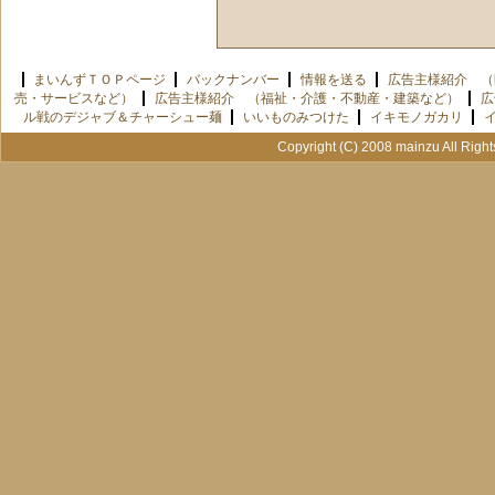
まいんずＴＯＰページ
バックナンバー
情報を送る
広告主様紹介 （
売・サービスなど）
広告主様紹介 （福祉・介護・不動産・建築など）
広
ル戦のデジャブ＆チャーシュー麺
いいものみつけた
イキモノガカリ
Copyright (C) 2008 mainzu All Righ