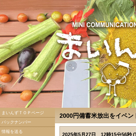
まいんずＴＯＰページ
2000円備蓄米放出をイベ
バックナンバー
情報を送る
2025年5月27日 12時15分56秒 (T