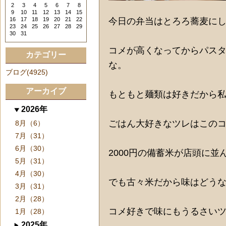
2
3
4
5
6
7
8
9
10
11
12
13
14
15
16
17
18
19
20
21
22
今日の弁当はとろろ蕎麦に
23
24
25
26
27
28
29
30
31
コメが高くなってからパス
カテゴリー
な。
ブログ(4925)
アーカイブ
もともと麺類は好きだから
2026年
ごはん大好きなツレはこの
8月（6）
7月（31）
6月（30）
2000円の備蓄米が店頭に
5月（31）
4月（30）
でも古々米だから味はどう
3月（31）
2月（28）
コメ好きで味にもうるさい
1月（28）
2025年