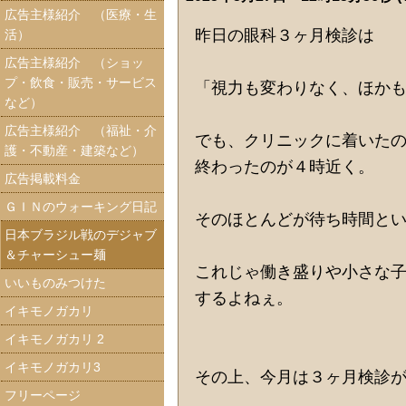
広告主様紹介 （医療・生
昨日の眼科３ヶ月検診は
活）
広告主様紹介 （ショッ
プ・飲食・販売・サービス
「視力も変わりなく、ほか
など）
広告主様紹介 （福祉・介
でも、クリニックに着いたの
護・不動産・建築など）
終わったのが４時近く。
広告掲載料金
ＧＩＮのウォーキング日記
そのほとんどが待ち時間と
日本ブラジル戦のデジャブ
＆チャーシュー麺
これじゃ働き盛りや小さな
いいものみつけた
するよねぇ。
イキモノガカリ
イキモノガカリ 2
イキモノガカリ3
その上、今月は３ヶ月検診
フリーページ