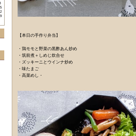
8
5
2
9
【本日の手作り弁当】
・鶏モモと野菜の黒酢あん炒め
・筑前煮＋しめじ炊合せ
・ズッキーニとウインナ炒め
・味たまご
・高菜めし・