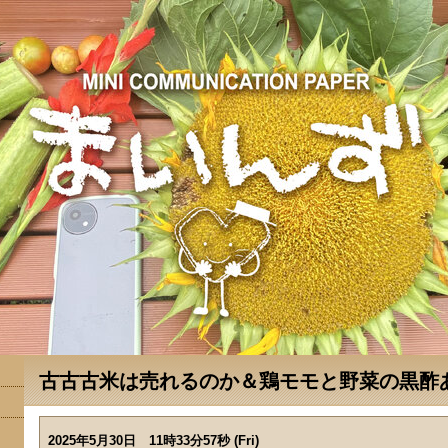
古古古米は売れるのか＆鶏モモと野菜の黒酢
2025年5月30日 11時33分57秒 (Fri)