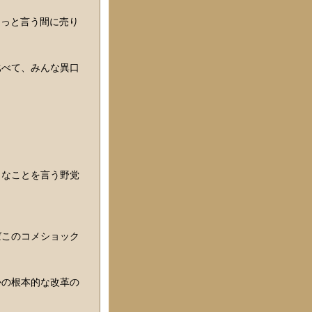
あっと言う間に売り
比べて、みんな異口
うなことを言う野党
ばこのコメショック
かの根本的な改革の