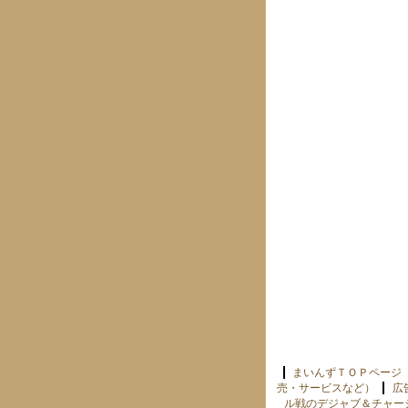
まいんずＴＯＰページ
売・サービスなど）
広
ル戦のデジャブ＆チャー