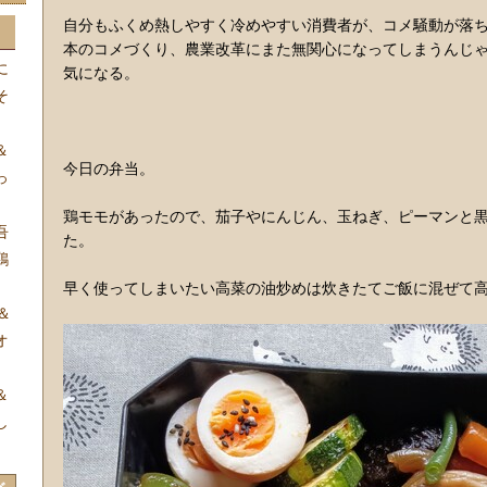
自分もふくめ熱しやすく冷めやすい消費者が、コメ騒動が落
本のコメづくり、農業改革にまた無関心になってしまうんじ
に
気になる。
そ
＆
今日の弁当。
っ
鶏モモがあったので、茄子やにんじん、玉ねぎ、ピーマンと
吾
た。
鶏
早く使ってしまいたい高菜の油炒めは炊きたてご飯に混ぜて
＆
オ
＆
し