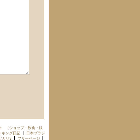
介 （ショップ・飲食・販
ーキング日記
日本ブラジ
ガカリ3
フリーページ