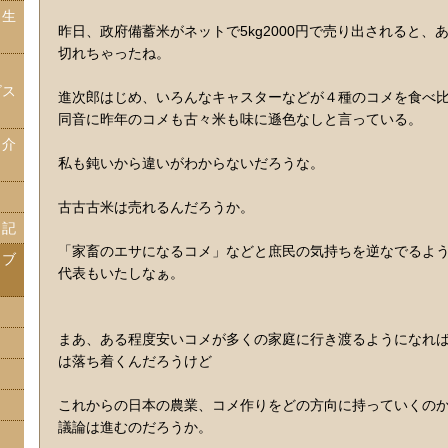
・生
昨日、政府備蓄米がネットで5kg2000円で売り出されると、
切れちゃったね。
ッ
ビス
進次郎はじめ、いろんなキャスターなどが４種のコメを食べ
同音に昨年のコメも古々米も味に遜色なしと言っている。
・介
私も鈍いから違いがわからないだろうな。
）
古古古米は売れるんだろうか。
日記
「家畜のエサになるコメ」などと庶民の気持ちを逆なでるよ
ャブ
代表もいたしなぁ。
まあ、ある程度安いコメが多くの家庭に行き渡るようになれ
は落ち着くんだろうけど
これからの日本の農業、コメ作りをどの方向に持っていくの
議論は進むのだろうか。