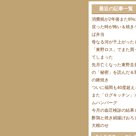
最近の記事一覧
消費税が2年後また8%
戻った時が怖い＆焼き
ば弁当
母なる河が干上がった
「東野ロス」でまた買
てしまった
先月亡くなった東野圭
の「秘密」を読んだ＆
の鍬焼き
ついに福岡も40度超え
また「ログキッチン」
ムハンバーグ
今月の血圧検診の結果
酢鶏と焼き絹揚げおろ
大根のせ