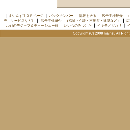
まいんずＴＯＰページ
バックナンバー
情報を送る
広告主様紹介 （
売・サービスなど）
広告主様紹介 （福祉・介護・不動産・建築など）
広
ル戦のデジャブ＆チャーシュー麺
いいものみつけた
イキモノガカリ
Copyright (C) 2008 mainzu All Righ