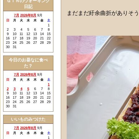
ＧＩＮのウォーキング
日記
まだまだ紆余曲折がありそ
7月
2026年8月
9月
日
月
火
水
木
金
土
1
2
3
4
5
6
7
8
9
10
11
12
13
14
15
16
17
18
19
20
21
22
23
24
25
26
27
28
29
30
31
今日のお昼なに食べ
た？
7月
2026年8月
9月
日
月
火
水
木
金
土
1
2
3
4
5
6
7
8
9
10
11
12
13
14
15
16
17
18
19
20
21
22
23
24
25
26
27
28
29
30
31
いいものみつけた
7月
2026年8月
9月
日
月
火
水
木
金
土
1