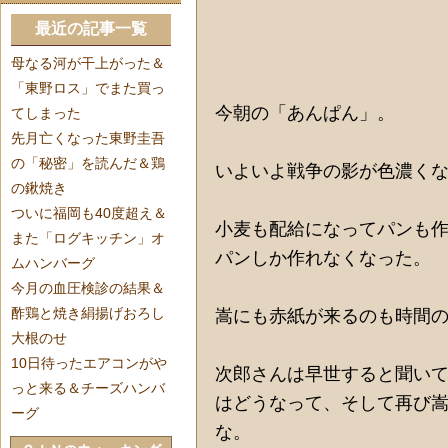
最近の記事一覧
母なる河が干上がった＆
「東野ロス」でまた買っ
今朝の「あんぱん」。
てしまった
先月亡くなった東野圭吾
の「秘密」を読んだ＆鶏
いよいよ戦争の影が色濃く
の鍬焼き
ついに福岡も40度超え＆
小麦も配給になってパンも
また「ログキッチン」オ
パンしか作れなくなった。
ムハンバーグ
今月の血圧検診の結果＆
酢鶏と焼き絹揚げおろし
嵩にも赤紙が来るのも時間
大根のせ
10日待ったエアコンがや
次郎さんは早世すると聞い
っと来る＆チーズハンバ
はどうなって、そして再び
ーグ
な。