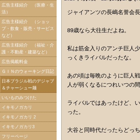
広告主様紹介 （医療・生
ジャイアンツの長嶋名誉会
活）
広告主様紹介 （ショッ
プ・飲食・販売・サービス
89歳なら大往生だよね。
など）
広告主様紹介 （福祉・介
私は筋金入りのアンチ巨人
護・不動産・建築など）
っくきライバルだったな。
広告掲載料金
ＧＩＮのウォーキング日記
あの頃は毎晩のように巨人
日本ブラジル戦のデジャブ
人が弱くなるにつれいつの
＆チャーシュー麺
いいものみつけた
ライバルではあったけど、
イキモノガカリ
った。
イキモノガカリ 2
イキモノガカリ3
大谷と同時代だったらどっ
フリーページ