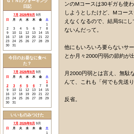
ＧＩＮのウォーキング
ンのМコースは30ギガも使
日記
しようとしたけど、Мコース
7月
2026年8月
9月
日
月
火
水
木
金
土
えなくなるので、結局Sにし
1
2
3
4
5
6
7
8
ないんだって。
9
10
11
12
13
14
15
16
17
18
19
20
21
22
23
24
25
26
27
28
29
30
31
他にもいろいろ要らないサ
とか月々2000円弱の節約が
今日のお昼なに食べ
た？
7月
2026年8月
9月
月2000円弱とは言え、無
日
月
火
水
木
金
土
んて、これも「何でも先送
1
2
3
4
5
6
7
8
9
10
11
12
13
14
15
16
17
18
19
20
21
22
23
24
25
26
27
28
29
反省。
30
31
いいものみつけた
7月
2026年8月
9月
日
月
火
水
木
金
土
1