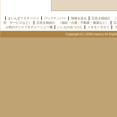
まいんずＴＯＰページ
バックナンバー
情報を送る
広告主様紹介 （
売・サービスなど）
広告主様紹介 （福祉・介護・不動産・建築など）
広
ル戦のデジャブ＆チャーシュー麺
いいものみつけた
イキモノガカリ
Copyright (C) 2008 mainzu All Righ