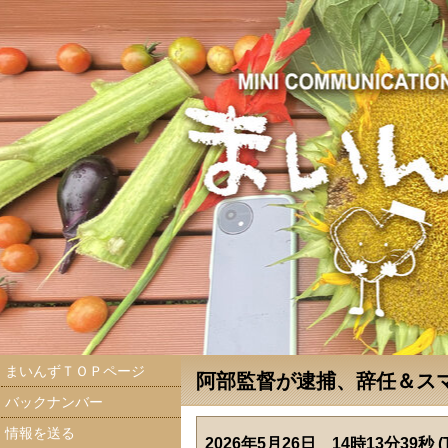
まいんずＴＯＰページ
阿部監督が逮捕、辞任＆スマ
バックナンバー
情報を送る
2026年5月26日 14時13分39秒 (T