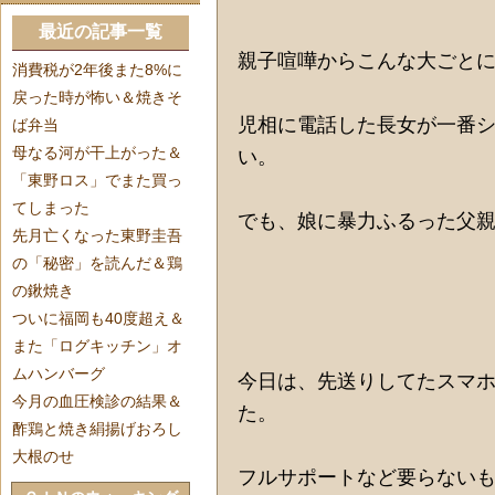
最近の記事一覧
親子喧嘩からこんな大ごと
消費税が2年後また8%に
戻った時が怖い＆焼きそ
児相に電話した長女が一番
ば弁当
母なる河が干上がった＆
い。
「東野ロス」でまた買っ
てしまった
でも、娘に暴力ふるった父
先月亡くなった東野圭吾
の「秘密」を読んだ＆鶏
の鍬焼き
ついに福岡も40度超え＆
また「ログキッチン」オ
ムハンバーグ
今日は、先送りしてたスマ
今月の血圧検診の結果＆
た。
酢鶏と焼き絹揚げおろし
大根のせ
フルサポートなど要らない