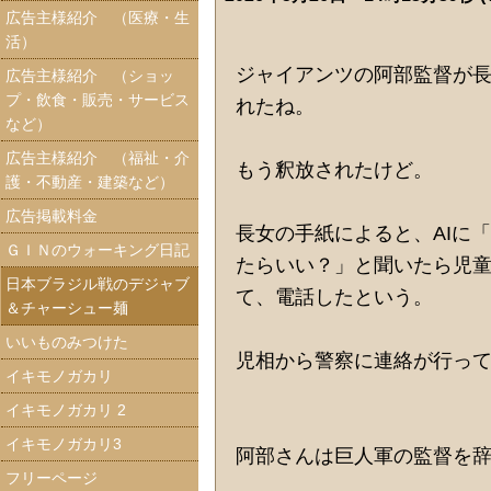
広告主様紹介 （医療・生
活）
ジャイアンツの阿部監督が
広告主様紹介 （ショッ
プ・飲食・販売・サービス
れたね。
など）
広告主様紹介 （福祉・介
もう釈放されたけど。
護・不動産・建築など）
広告掲載料金
長女の手紙によると、AIに
ＧＩＮのウォーキング日記
たらいい？」と聞いたら児
日本ブラジル戦のデジャブ
て、電話したという。
＆チャーシュー麺
いいものみつけた
児相から警察に連絡が行っ
イキモノガカリ
イキモノガカリ 2
イキモノガカリ3
阿部さんは巨人軍の監督を
フリーページ